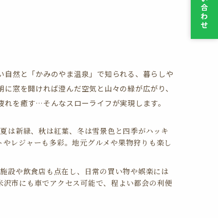
合
わ
せ
い自然と「かみのやま温泉」で知られる、暮らしや
朝に窓を開ければ澄んだ空気と山々の緑が広がり、
疲れを癒す…そんなスローライフが実現します。
夏は新緑、秋は紅葉、冬は雪景色と四季がハッキ
トやレジャーも多彩。地元グルメや果物狩りも楽し
施設や飲食店も点在し、日常の買い物や娯楽には
米沢市にも車でアクセス可能で、程よい都会の利便