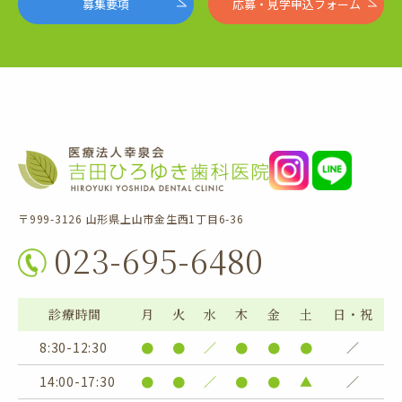
募集要項
応募・見学申込フォーム
〒999-3126 山形県上山市金生西1丁目6-36
023-695-6480
診療時間
月
火
水
木
金
土
日・祝
8:30-12:30
●
●
／
●
●
●
／
14:00-17:30
●
●
／
●
●
▲
／