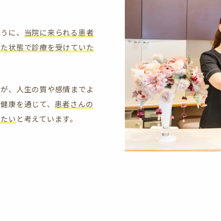
ように、
当院に来られる患者
した状態で診療を受けていた
体が、人生の質や感情までよ
の健康を通じて、
患者さんの
きたい
と考えています。
す