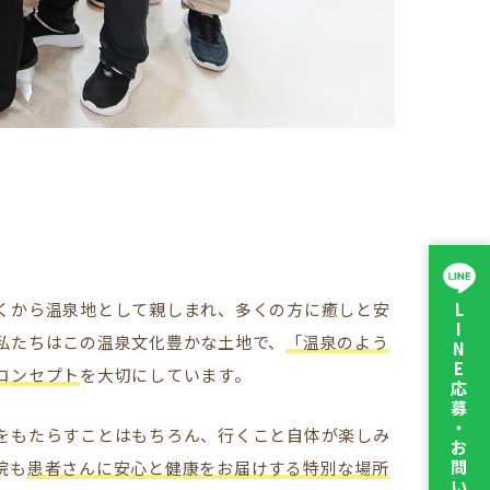
くから温泉地として親しまれ、多くの方に癒しと安
L
I
私たちはこの温泉文化豊かな土地で、
「温泉のよう
N
E
コンセプト
を大切にしています。
応
募
・
をもたらすことはもちろん、行くこと自体が楽しみ
お
問
院も
患者さんに安心と健康をお届けする特別な場所
い