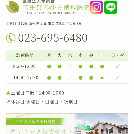
〒999-3126 山形県上山市金生西1丁目6-36
023-695-6480
診療時間
月
火
水
木
金
土
日・祝
8:30-12:30
●
●
／
●
●
●
／
14:00-17:30
●
●
／
●
●
▲
／
▲
土曜日午後：14:00-17:00
※休診日:水曜日・日曜日・祝祭日